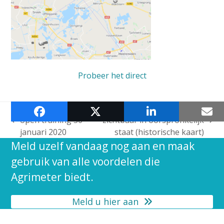
Probeer het direct
Samenvatting
Transacties voortaan
open training 30
zichtbaar in oorspronkelijk
previous
next
januari 2020
staat (historische kaart)
post:
post:
Meld uzelf vandaag nog aan en maak
gebruik van alle voordelen die
Agrimeter biedt.
Meld u hier aan