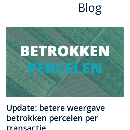
Blog
Open
Close
Skip
to
mobile
mobile
content
menu
menu
Update: betere weergave
betrokken percelen per
transactie