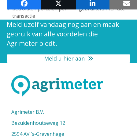
Update: betere weergave
Verbeterde
next
betrokken percelen per
gebruikersinterface
previous
post:
transactie
post:
Meld uzelf vandaag nog aan en maak
gebruik van alle voordelen die
Agrimeter biedt.
Meld u hier aan
Agrimeter B.V.
Bezuidenhoutseweg 12
2594 AV ’s-Gravenhage