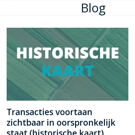
Blog
Open
Close
Skip
to
mobile
mobile
content
menu
menu
Transacties voortaan
zichtbaar in oorspronkelijk
staat (historische kaart)