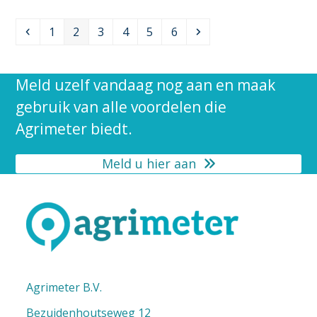
Previous
Page
Page
Page
Page
Page
Page
Next
1
2
3
4
5
6
Meld uzelf vandaag nog aan en maak
gebruik van alle voordelen die
Agrimeter biedt.
Meld u hier aan
Agrimeter B.V.
Bezuidenhoutseweg 12