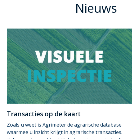
Nieuws
Open
Close
Skip
to
mobile
mobile
content
menu
menu
Transacties op de kaart
Zoals u weet is Agrimeter de agrarische database
waarmee u inzicht krijgt in agrarische transacties.