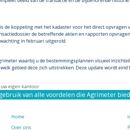
compleet beeld van de transactie en de bijbehorende histori
 de koppeling met het kadaster voor het direct opvragen v
 transactiedossier de betreffende akten en rapporten opvra
wachting in februari uitgerold.
eter waarbij u de bestemmingsplannen visueel inzichtelijk 
elk gebied deze zich uitstrekken. Deze update wordt eind f
 uw eigen kantoor
ebruik van alle voordelen die Agrimeter bied
Home
I
Over ons
P