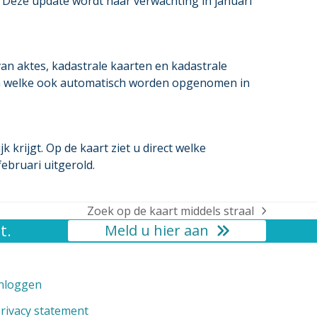
e. Deze update wordt naar verwachting in januari
an aktes, kadastrale kaarten en kadastrale
gen welke ook automatisch worden opgenomen in
krijgt. Op de kaart ziet u direct welke
ebruari uitgerold.
Zoek op de kaart middels straal
next
t.
Meld u hier aan
post:
nloggen
rivacy statement