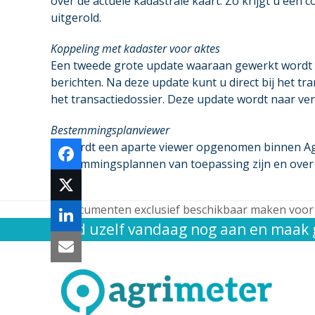
over de actuele kadastrale kaart. Zo krijgt u een 
uitgerold.
Koppeling met kadaster voor aktes
Een tweede grote update waaraan gewerkt wordt is
berichten. Na deze update kunt u direct bij het
het transactiedossier. Deze update wordt naar ver
Bestemmingsplanviewer
Er wordt een aparte viewer opgenomen binnen Agrim
bestemmingsplannen van toepassing zijn en over w
Documenten exclusief beschikbaar maken voor
previous
Meld uzelf vandaag nog aan en maak g
post: