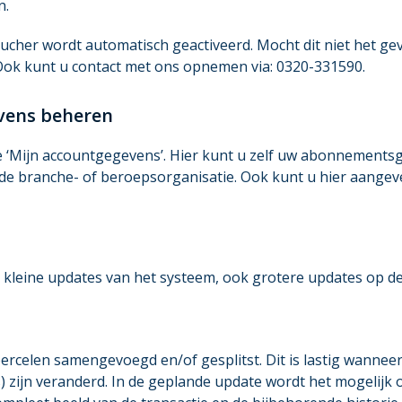
n.
her wordt automatisch geactiveerd. Mocht dit niet het geval
 Ook kunt u contact met ons opnemen via: 0320-331590.
vens beheren
 ‘Mijn accountgegevens’. Hier kunt u zelf uw abonnements
j de branche- of beroepsorganisatie. Ook kunt u hier aange
 kleine updates van het systeem, ook grotere updates op de
 percelen samengevoegd en/of gesplitst. Dit is lastig wanne
) zijn veranderd. In de geplande update wordt het mogelijk o